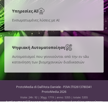
Υπηρεσίες AI
Ενσωματωμένες λύσεις με AI
Ψηφιακή Αυτοματοποίηση
Αυτοματισμοί που γεννιούνται από την εν sâu
κατανόηση των βιομηχανικών διαδικασιών
ProtoMedia di Dall'Asta Daniele - P.IVA IT02613780341
ProtoMedia 2026
Visite:
24h: 92
|
30gg: 1719
|
anno: 5355
|
totale: 5355
Αυτή η ιστοσελίδα χρησιμοποιεί μόνο τεχνικά cookies, απαραίτητα
για τη σωστή λειτουργία των σελίδων. Για τον έλεγχο αντι-spam των